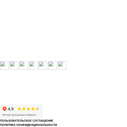
Выбери свой город:
Пермь
Краснокамск
Добрянка
Пермский край
Охрана по РФ
© 1993-2026 ООО «Цербер» Пермь - охранные услуги
Охрана предприятий, магазинов, офисов, домов, квартир
Cайт cerbergroup.ru носит исключительно справочно-информационный
характер и ни при каких условиях не является публичной офертой,
определяемой положениями Статьи 437 Гражданского кодекса РФ.
ПОЛЬЗОВАТЕЛЬСКОЕ СОГЛАШЕНИЕ
ПОЛИТИКА КОНФИДЕНЦИОНАЛЬНОСТИ